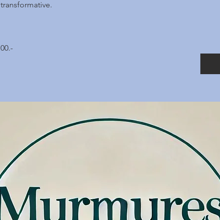
transformative.
00.-