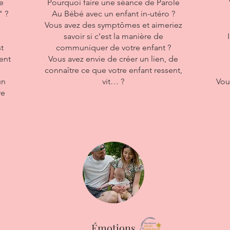
e
Pourquoi faire une séance de Parole
" ?
Au Bébé avec un enfant in-utéro ?
e
Vous avez des symptômes et aimeriez
savoir si c’est la manière de
t
communiquer de votre enfant ?
ent
Vous avez envie de créer un lien, de
connaître ce que votre enfant ressent,
un
vit… ?
Vous
re
​Émotions