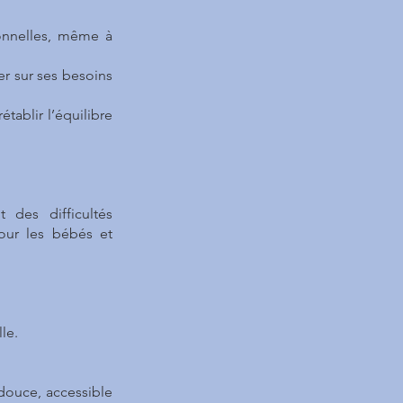
ionnelles, même à
er sur ses besoins
ablir l’équilibre
 des difficultés
our les bébés et
le.
douce, accessible